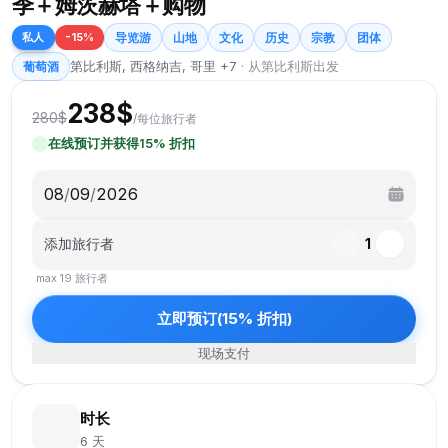
季＋姆茨赫塔＋购物
私人
-
15
%
导览游
山地
文化
历史
宗教
团体
第比利斯, 西格纳吉, 哥里 +7
·
从第比利斯出发
葡萄酒
238
$
280
$
/
每位旅行者
在线预订并获得
15
%
折扣
08
/
09
/
2026
添加旅行者
1
max
19
旅行者
立即预订
(
15
%
折扣
)
现场支付
时长
6 天