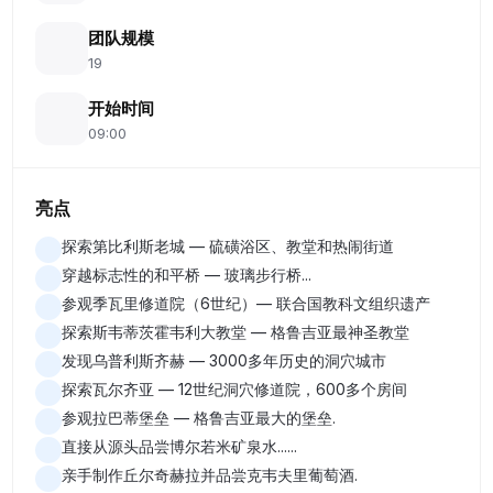
团队规模
19
开始时间
09:00
亮点
探索第比利斯老城 — 硫磺浴区、教堂和热闹街道
穿越标志性的和平桥 — 玻璃步行桥...
参观季瓦里修道院（6世纪）— 联合国教科文组织遗产
探索斯韦蒂茨霍韦利大教堂 — 格鲁吉亚最神圣教堂
发现乌普利斯齐赫 — 3000多年历史的洞穴城市
探索瓦尔齐亚 — 12世纪洞穴修道院，600多个房间
参观拉巴蒂堡垒 — 格鲁吉亚最大的堡垒.
直接从源头品尝博尔若米矿泉水......
亲手制作丘尔奇赫拉并品尝克韦夫里葡萄酒.