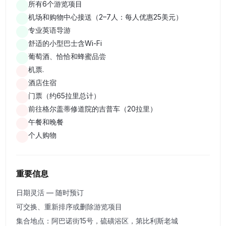
第三天 — 瓦尔齐亚、拉巴蒂堡垒和博尔若米（07:00–
所有6个游览项目
机场和购物中心接送（2–7人：每人优惠25美元）
22:00）
专业英语导游
瓦尔齐亚 — 12世纪洞穴修道院，600多个房间。拉巴蒂堡垒
舒适的小型巴士含Wi-Fi
— 格鲁吉亚最大的堡垒。直接从源头品尝博尔若米矿泉水。
葡萄酒、恰恰和蜂蜜品尝
机票.
第四天 — 卡赫季葡萄酒之旅（09:00–20:00）
酒店住宿
在马纳维制作丘尔奇赫拉并品尝家酿葡萄酒。在巴迪乌里观看
门票（约65拉里总计）
面包烘焙并品尝奶酪。西格纳吉 — “爱情之城”和17世纪堡垒。
前往格尔盖蒂修道院的吉普车（20拉里）
博德贝修道院和克韦夫里葡萄酒品尝。
午餐和晚餐
个人购物
第五天 — 卡兹别克、阿纳努里和古达乌里（09:00–20:00）
格鲁吉亚军事公路。金瓦利水库和阿纳努里堡垒。黑白阿拉格
重要信息
维河交汇。友谊纪念碑。斯捷潘茨明达和海拔2200米的格尔盖
蒂教堂与卡兹别克山。
日期灵活 — 随时预订
可交换、重新排序或删除游览项目
第六天 — 购物日（6小时）
集合地点：阿巴诺街15号，硫磺浴区，第比利斯老城