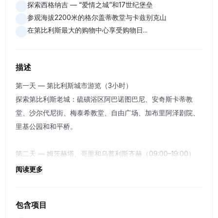
探索西格纳吉 — “爱情之城”和17世纪堡垒
参观海拔2200米的格尔盖蒂教堂与卡兹别克山
在第比利斯最大的购物中心享受购物日...
描述
第一天 — 第比利斯城市游览（3小时）
探索第比利斯老城：硫磺浴区阿巴诺图巴尼、安奇斯卡蒂教
堂、沙尔代尼街、梅泰希教堂、自由广场、加布里阿泽剧院、
里基公园和和平桥。
第二天 — 姆茨赫塔、哥里和乌普利斯齐赫（09:00–19:00）
季瓦里修道院（6世纪）全景视野。斯韦蒂茨霍韦利大教堂 —
阅读更多
基督长袍安葬地。哥里斯大林博物馆。乌普利斯齐赫 — 3000
多年历史的洞穴城市。
包含项目