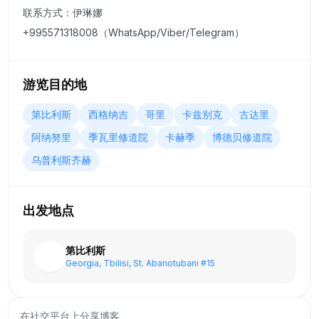
前往第比利斯最大的购物中心 — 纪念品、格鲁吉亚葡萄酒、
联系方式：伊琳娜
当地手工艺品和礼物。
+995571318008（WhatsApp/Viber/Telegram）
游览目的地
第比利斯
西格纳吉
哥里
卡兹别克
古达里
阿纳努里
季瓦里修道院
卡赫季
博德贝修道院
乌普利斯齐赫
出发地点
第比利斯
Georgia, Tbilisi, St. Abanotubani #15
在社交平台上分享博客