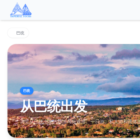
巴统
巴统
从巴统出发
浏览从巴统出发的旅游与短途游。一日游、私人游和团体游 