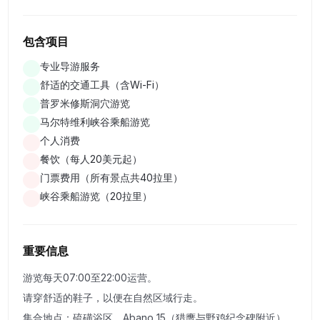
人印象深刻的自然景点之一。洞穴位于库塔伊西市附近，是一
个真正的地下奇迹。您将能够漫步穿过洞穴，欣赏钟乳石和石
包含项目
笋，以及风景如画的地下湖泊。游览包括探索独特的自然形
态，以及在地下河上乘船的机会，营造出真正神秘的氛围。
专业导游服务
舒适的交通工具（含Wi-Fi）
普罗米修斯洞穴游览
库塔伊西市中心（15分钟） — 参观普罗米修斯洞穴后，我们
马尔特维利峡谷乘船游览
将在库塔伊西市中心短暂停留。您将有15分钟时间漫步城市街
个人消费
道、拍照或感受格鲁吉亚最古老城市之一的氛围。
餐饮（每人20美元起）
门票费用（所有景点共40拉里）
马尔特维利峡谷 — 游览的最后一站将是马尔特维利峡谷。这
峡谷乘船游览（20拉里）
个令人难以置信的自然形态拥有晶莹剔透的水和风景如画的瀑
布。在峡谷漫步期间，您将能够欣赏壮丽的景色，并沿河乘船
游览，这将为您提供欣赏峡谷的最佳角度。瀑布、水景和绿色
重要信息
悬崖将使这段旅程真正令人难忘。
游览每天07:00至22:00运营。
请穿舒适的鞋子，以便在自然区域行走。
这次游览将揭开格鲁吉亚自然的秘密，让您在探索洞穴和峡谷
集合地点：硫磺浴区，Abano 15（猎鹰与野鸡纪念碑附近）。