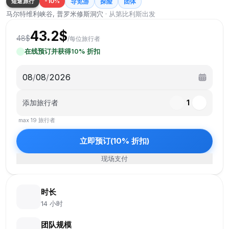
短途旅行
-
10
%
导览游
探险
团体
马尔特维利峡谷, 普罗米修斯洞穴
·
从第比利斯出发
43.2
$
48
$
/
每位旅行者
在线预订并获得
10
%
折扣
08
/
08
/
2026
添加旅行者
1
max
19
旅行者
立即预订
(
10
%
折扣
)
现场支付
时长
14 小时
团队规模