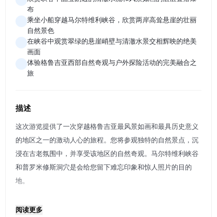
布
乘坐小船穿越马尔特维利峡谷，欣赏两岸高耸悬崖的壮丽
自然景色
在峡谷中观赏翠绿的悬崖峭壁与清澈水景交相辉映的绝美
画面
体验格鲁吉亚西部自然奇观与户外探险活动的完美融合之
旅
描述
这次游览提供了一次穿越格鲁吉亚最风景如画和最具历史意义
的地区之一的激动人心的旅程。您将参观独特的自然景点，沉
浸在古老氛围中，并享受该地区的自然奇观。马尔特维利峡谷
和普罗米修斯洞穴是会给您留下难忘印象和惊人照片的目的
地。
普罗米修斯洞穴 — 第一站是普罗米修斯洞穴，格鲁吉亚最令
阅读更多