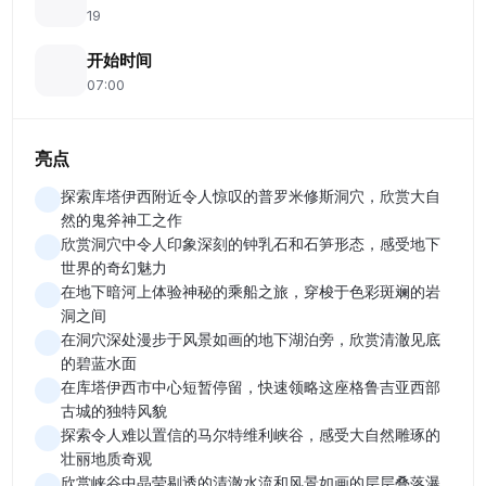
19
开始时间
07:00
亮点
探索库塔伊西附近令人惊叹的普罗米修斯洞穴，欣赏大自
然的鬼斧神工之作
欣赏洞穴中令人印象深刻的钟乳石和石笋形态，感受地下
世界的奇幻魅力
在地下暗河上体验神秘的乘船之旅，穿梭于色彩斑斓的岩
洞之间
在洞穴深处漫步于风景如画的地下湖泊旁，欣赏清澈见底
的碧蓝水面
在库塔伊西市中心短暂停留，快速领略这座格鲁吉亚西部
古城的独特风貌
探索令人难以置信的马尔特维利峡谷，感受大自然雕琢的
壮丽地质奇观
欣赏峡谷中晶莹剔透的清澈水流和风景如画的层层叠落瀑