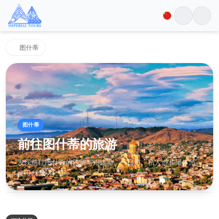
图什蒂
图什蒂
前往图什蒂的旅游
发现前往图什蒂的旅游与短途游。一日游、私人游和团体游
— 0+种选择。