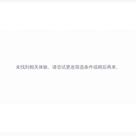
未找到相关体验。请尝试更改筛选条件或稍后再来。