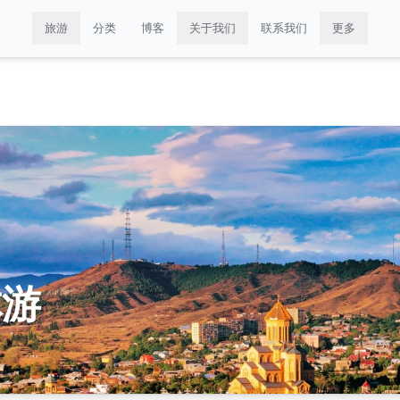
旅游
分类
博客
关于我们
联系我们
更多
体游