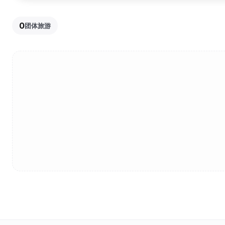
0
团体旅游