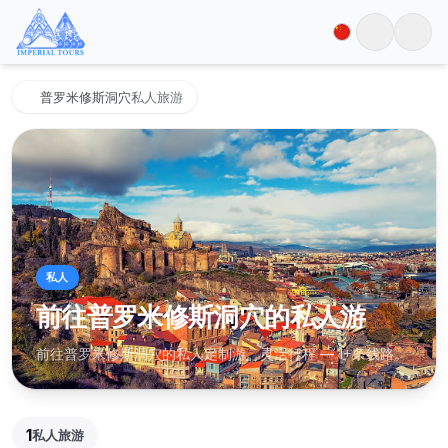
普罗米修斯洞穴
私人旅游
私人
前往普罗米修斯洞穴的私人游
格鲁吉亚5日游：第比利斯＋卡兹别克＋卡赫季＋马
前往普罗米修斯洞穴的私人定制游。灵活行程 — 1+条线路。
尔特维利峡谷
第比利斯, 姆茨赫塔 +7
·
从第比利斯出发
5
天
19
1
195.5
$
私人旅游
230
$
/
每位旅行者