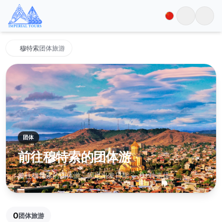
穆特索
团体旅游
团体
前往穆特索的团体游
前往穆特索的团体游。固定出发日期 — 0+种选择。
0
团体旅游