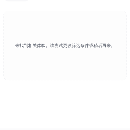
未找到相关体验。请尝试更改筛选条件或稍后再来。