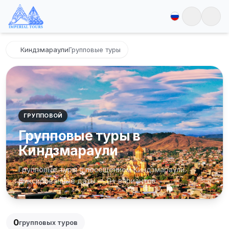
Киндзмараули
Групповые туры
ГРУППОВОЙ
Групповые туры в
Киндзмараули
Групповые туры с посещением Киндзмараули.
Фиксированные даты — 0+ вариантов.
0
групповых туров