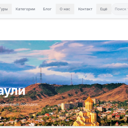
Туры
Категории
Блог
О нас
Контакт
Ещё
аули
одневные поездки,