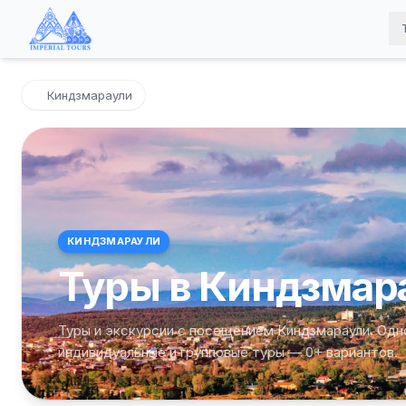
Киндзмараули
КИНДЗМАРАУЛИ
Туры в Киндзмар
Туры и экскурсии с посещением Киндзмараули. Одн
индивидуальные и групповые туры — 0+ вариантов.