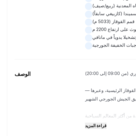
اه المعدنية (ربيع/صيف)
ميندا (كازبيغي سابقاً)
لقوقاز (5033 م)
على ارتفاع 2200 م
شخيلا يدوياً في مانافي
وجبات الخفيفة الجورجية
اليوم الأول — كازبيغي–أنانوري–غوداوري (من 09:00 إلى 20:00)
الوصف
قوقاز الرئيسية، وعبرها —
 الجيش الجورجي الشهير.
 من أكثر المعالم السياحية
زيارة.
قراءة المزيد