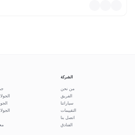
سنرى دير بودبي القديم، الذي يشتهر في جميع أنحاء جورجيا بف
سنزور ا
سنستمتع بالمشروبات من قبو النبيذ المحلي الشهير، حيث لدينا ا
مب
الشركة
من نحن
جم
الفريق
الجولا
ستبدأ رحلتنا من دير جفاري — دير جفاري هو موقع أرثوذكس
سياراتنا
الجو
يقع على تل بالقرب من متسخيتا، ويوفر إطلالات خلابة على الت
التقييمات
الجولا
يشتهر بهندسته المعمارية البسيطة ولكن الجميلة وأهميته التاري
اتصل بنا
الذي نصبت فيه القديسة نينو صليباً لنشر المسيحية في جور
الفنادق
مع
العالمي لليونسكو ويظل