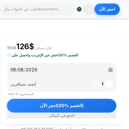
احجز الآن
126
$
180
$
لكل مسافر
/
الخصم
%
30
احجز عبر الإنترنت واحصل على
08
/
08
/
2026
1
أضف مسافرين
المسافرون
19
max
)
الخصم
%
30
(
احجز الآن
الدفع في المكان