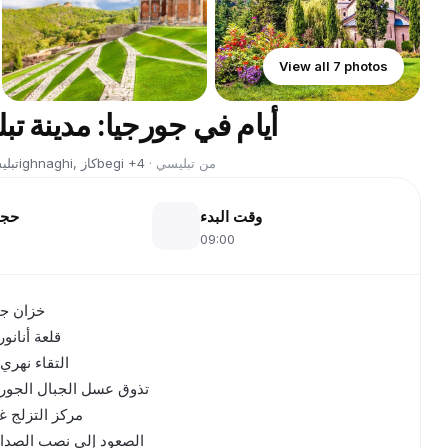
View all
7
photos
3 أيام في جورجيا: مدينة 
من تبليسي
·
تبليسي, سighnaghi, كازbegi +4
وقت البدء
حجم
09:00
خزان جي
قلعة أنان
التقاء نهري
تذوق عسل الجبال الجورج
مركز التزلج غ
الصعود إلى نصب الصداقة