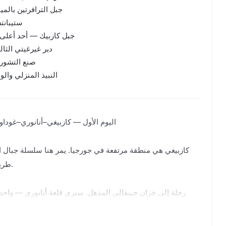
جبل الترافرتين بالمي
ستيبانتس
جبل كازبيك — أحد أعلى قمم ا
دير غيرغيتي الثالوث 
صنع التشورت
النبيذ المنزلي وال
كازبيغي هي منطقة مرتفعة في جورجيا. يمر هنا سلسلة جبال ال
طريق
رحلة إلى خزان جينفالي المذهل. سنرى قلعة أنانوري — واحدة