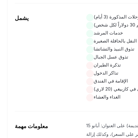
بيضاء بالتوازي ولا تختلط،
شروب التقليدي "تشاتشا".
لات المذكورة (3 أيام)
يشمل
إطلالات مذهلة على الجبال.
خدمات المرشد
النقل بالحافلة الصغيرة
ناك سنرى بحيرة فيروزية.
تذوق النبيذ والتشاتشا
تذوق عسل الجبال
تذكرة الطيران
لمعدنية ونتذوقها (فقط في
تذاكر الدخول
الربيع والصيف).
الإقامة في الفندق
زبيغي (20 لاري)
الوصول إلى ستيبانتسميندا. لمدة 100 عام تقريباً، حتى عام 2007، كانت تعرف باسم
الغداء والعشاء
 أعيد إليها اسمها التاريخي.
سنرى جبل كازبيك — أحد أشهر قمم جبال القوقاز (5033 م). دير الثالوث الأقدس
جميع الرحلات تبدأ من موقع الحمامات الكبريتية (تبليسي القديمة) على العنوان: أبانو 15.
معلومات مهمة
"غيرغيتي" (دير على كازبيك)، الذي يقع على ارتفاع 2200 م فوق سطح البحر!
ر على السعر)، وكذلك إزالة