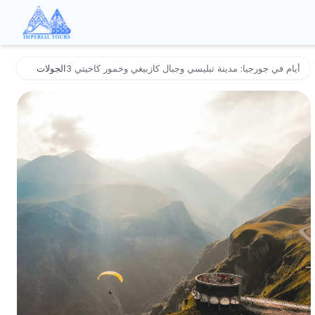
3 أيام في جورجيا: مدينة تبليسي وجبال كازبيغي وخمور كاخيتي
الجولات