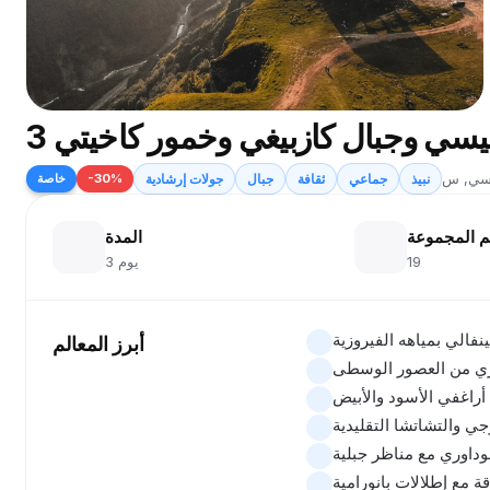
تبليسي وجبال كازبيغي وخمور كاخيتي
نبيذ
جماعي
ثقافة
جبال
جولات إرشادية
%
30
-
خاصة
 المجموعة
المدة
19
3 يوم
نفالي بمياهه الفيروزية
أبرز المعالم
وري من العصور الوسطى
 أراغفي الأسود والأبيض
ي والتشاتشا التقليدية
وداوري مع مناظر جبلية
 مع إطلالات بانورامية