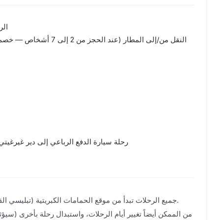
في باساناوري سنرى كيف تتدفق أنهار أراغفي الجبلية السوداء وال
وسنتذوق عسل الجبال الجورجي والم
الرح
النقل من/إلى المطار (عند الحجز من 2 إلى 7 أشخاص — خصم 30 دولاراً لكل شخص)
سنمر بمركز التزلج غوداوري ونستمتع ب
سنصعد إلى الجبل حيث بني نصب الصداقة، ومن ه
في الطريق سنتوقف عند جبل الترافرتين الذي تتدفق منه المياه ا
رحلة سيارة الدفع الرباعي إلى دير غيرغيتي في كا
كازبيغي، ولكن مؤخراً
من الممكن أيضاً تغيير أيام الرحلات، واستبدال رحلة بأخرى (سيؤث