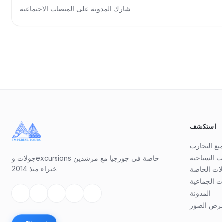
شارك المدونة على المنصات الاجتماعية
ضل منورة جورجيا، القديسة
نينو المعادلة للرسل.
لنبع المقدس للقديسة نينو.
لفرصة لتذوق النبيذ الفاخر
اشرة من الكفيفري (مجاناً).
استكشف
اليوم الثالث — رحلة نصف يوم إلى متسخيتا–جفاري–سامتافرو (من 12:00 إلى 16:30)
يع التجارب
ت السياحية
جولات وexcursions خاصة في جورجيا مع مرشدين
ي جورجي من القرن السادس
خبراء منذ 2014.
لات الخاصة
قاء نهري متكفاري وأراغفي.
ت الجماعية
خية، حيث يُعتقد أنه الموقع
المدونة
جيا. جفاري هو موقع للتراث
رض الصور
 مكاناً مهماً للعبادة اليوم.