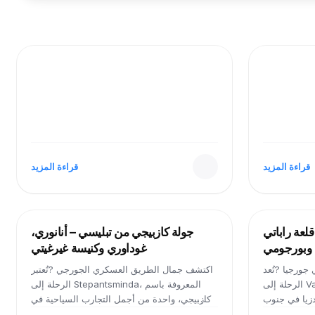
2021-09-24
2021-09-24
قراءة المزيد
قراءة المزيد
2026-05-07
2026-05-07
لعة راباتي
جولة كازبيجي من تبليسي – أنانوري،
وبورجومي
غوداوري وكنيسة غيرغيتي
ورجيا ?️تُعد
اكتشف جمال الطريق العسكري الجورجي ?️تُعتبر
الرحلة إلى Vardzia واحدة من أكثر التجارب
الرحلة إلى Stepantsminda، المعروفة باسم
ردزيا في جنوب
كازبيجي، واحدة من أجمل التجارب السياحية في
 منحوت داخل
جورجيا. تحيط بها جبال القوقاز الشاهقة وتتميز