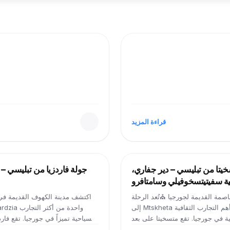
2021-09-24
قراءة المزيد
2026-05-07
يتا من تبليسي – دير جفاري،
جولة فاردزيا من تبليسي – ق
ية سفيتيتسخوفيلي وسامتافرو
صمة القديمة لجورجيا ⛪تُعد الرحلة
اكتشف مدينة الكهوف القديمة في ج
إلى Mtskheta واحدة من أهم التجارب الثقافية
ية في جورجيا. تقع متسخيتا على بعد
السياحية تميزاً في جورجيا. تقع فا
 من تبليسي، وهي واحدة من أقدم
جورجيا، وهي مجمع أثري مذهل