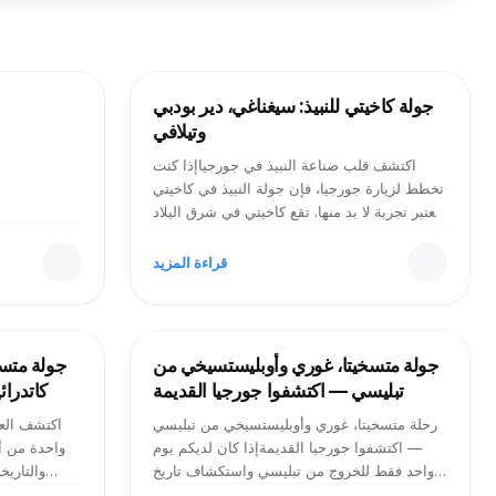
2026-05-07
جولة كاخيتي للنبيذ: سيغناغي، دير بودبي
وتيلافي
اكتشف قلب صناعة النبيذ في جورجياإذا كنت
تخطط لزيارة جورجيا، فإن جولة النبيذ في كاخيتي
تعتبر تجربة لا بد منها. تقع كاخيتي في شرق البلاد
وتُعرف بأنها مهد صناعة النبيذ، حيث تمتد تقاليدها
لأكثر من 8000 عام. تتميز المنطقة بمناظر
قراءة المزيد
طبيعية خلابة، وأقبية نبيذ تقليدية، وأديرة تاريخية،
ومدن ساحرة مثل سيغناغي وتيلافي.في Imperial
Tours GE نقدم جولات مريحة ومخصصة إلى
كاخيتي، مثالية للمسافرين الذين يرغبون في
2026-05-18
جولة متسخيتا، غوري وأوبليستسيخي من
جولة متسخ
استكشاف الثقافة الجورجية والنبيذ
تبليسي — اكتشفوا جورجيا القديمة
كاتدرائ
والتاريخ.مانافي – تجربة تذوق النبيذ التقليديتبدأ
رحلتك من تبليسي عبر طريق جميل نحو كاخيتي.
رحلة متسخيتا، غوري وأوبليستسيخي من تبليسي
اكتشف العا
من أولى المحطات قرية مانافي، المشهورة بالنبيذ
— اكتشفوا جورجيا القديمةإذا كان لديكم يوم
المنزلي والحلويات التقليدية.يمكنك هنا تذوق النبيذ
واحد فقط للخروج من تبليسي واستكشاف تاريخ
والتاريخ
الجورجي المصنوع في القفري، وتجربة
جورجيا العريق، فهذه هي الرحلة المثالية لكم.
مسافة قصيرة