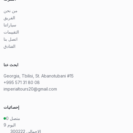
من نحن
الفريق
سياراتنا
التقييمات
اتصل بنا
الفنادق
ابحث عنا
Georgia, Tbilisi, St. Abanotubani #15
+995 571 31 80 08
imperialtours20@gmail.com
إحصائيات
متصل
0
اليوم
9
الإجمالي
300222