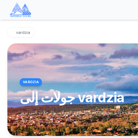
vardzia
VARDZIA
جولات إلى vardzia
اكتشف الجولات والرحلات التي تزور vardzia. رحلات يومية وجولات خاصة وجماعية — أكثر من
2 خيار.