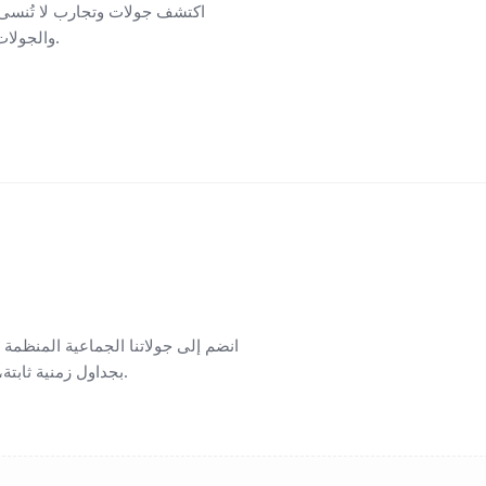
اكتشف جولات وتجارب لا تُنسى
والجولات المختارة بعناية مع أسعار شفافة، ومرشدين خبراء، ولحظات لا تُنسى.
انضم إلى جولاتنا الجماعية المنظمة
بجداول زمنية ثابتة، ومرشدين محترفين، وتجارب مشتركة، وقيمة ممتازة لرحلات لا تُنسى.