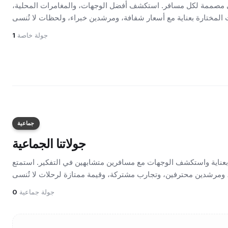
 مصممة لكل مسافر. استكشف أفضل الوجهات، والمغامرات المحلية،
19
يوم
7
من تبليسي
·
تبليسي, متskheta +11
273
$
جولة خاصة
1
390
$
لكل مسافر
/
%
30
-
خاصة
جماعية
جولاتنا الجماعية
 بعناية واستكشف الوجهات مع مسافرين متشابهين في التفكير. استمتع
جولة جماعية
0