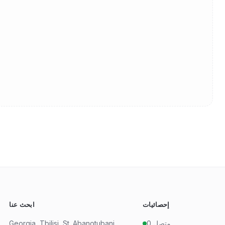
إحصائيات
ابحث عنا
متصل
0
Georgia, Tbilisi, St. Abanotubani