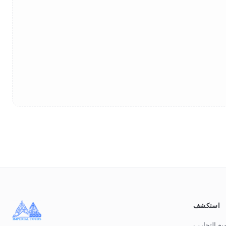
استكشف
يع التجارب