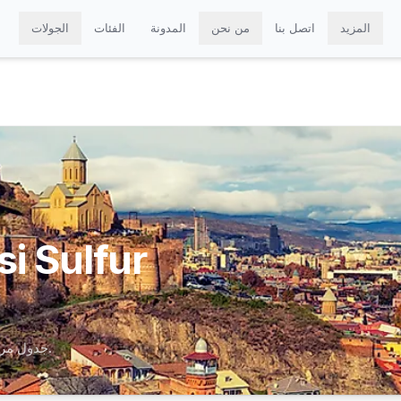
المزيد
اتصل بنا
من نحن
المدونة
الفئات
الجولات
جولات خاصة تزور Tbilisi Sulfur Baths. جدول مرن — أكثر من 0 برنامج.