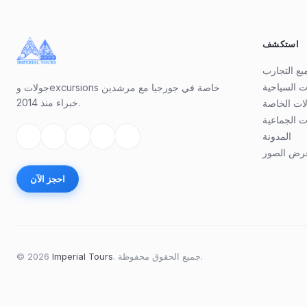
استكشف
يع التجارب
ت السياحية
جولات وexcursions خاصة في جورجيا مع مرشدين
خبراء منذ 2014.
لات الخاصة
ت الجماعية
المدونة
رض الصور
احجز الآن
جميع الحقوق محفوظة.
.
Imperial Tours
2026
©