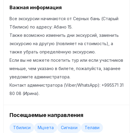
Важная информация
Улица Шардени — самая оживлённая пешеходная
Все экскурсии начинаются от Серных бань (Старый
улица Тбилиси с винными барами, галереями и
Тбилиси) по адресу: Абано 15.
летними террасами
Также возможно изменить дни экскурсий, заменить
экскурсию на другую (повлияет на стоимость), а
Церковь Метехи — драматичная церковь на скале с
также убрать определённую экскурсию.
видом на реку Мтквари, один из самых узнаваемых
Если вы не можете посетить тур или если участников
силуэтов Тбилиси
меньше, чем указано в билете, пожалуйста, заранее
уведомите администратора.
Лестница Сололаки — скрытая жемчужина Старого
Контакт администратора (Viber/WhatsApp): +995571 31
Тбилиси, живописный маршрут через один из самых
80 08 (Ирина).
красивых исторических районов города
Площадь Свободы — символическое сердце
Посещаемые направления
политической и общественной жизни Грузии в
Тбилиси
Мцхета
Сигнахи
Телави
окружении величественной архитектуры