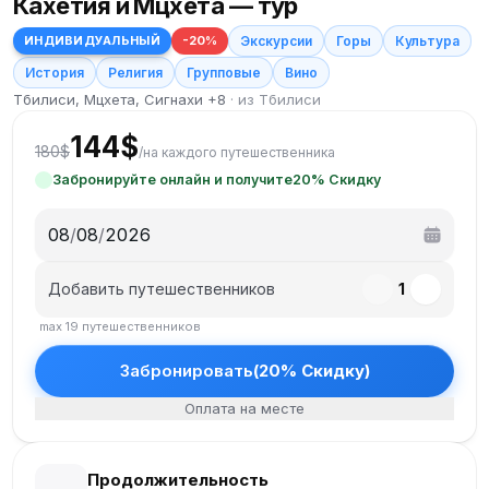
Кахетия и Мцхета — тур
ИНДИВИДУАЛЬНЫЙ
-
20
%
Экскурсии
Горы
Культура
История
Религия
Групповые
Вино
Тбилиси, Мцхета, Сигнахи +8
·
из Тбилиси
144
$
180
$
/
на каждого путешественника
Забронируйте онлайн и получите
20
%
Cкидку
08
/
08
/
2026
Добавить путешественников
1
max
19
путешественников
Забронировать
(
20
%
Cкидку
)
Оплата на месте
Продолжительность