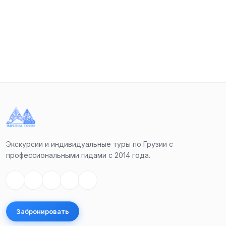
Казбеги — это высокогорная часть Грузии. Здесь
проходит Главный Кавказский хребет, а через него
— легендарная Военно-Грузинская дорога.
Поездка к невероятному Жинвальскому
водохранилищу.
Мы увидим крепость Ананури — одну из самых
посещаемых достопримечательностей.
Экскурсии и индивидуальные туры по Грузии с
В Пасанаури мы увидим, как Чёрная и Белая Арагви
профессиональными гидами с 2014 года.
текут параллельно и не сливаются, а также
попробуем грузинский горный мёд и традиционный
напиток «Чача».
Забронировать
Мы проедем мимо горнолыжного центра Гудаури и