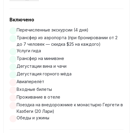
Старый Тбилиси:
Включено
Абанотубани — легендарный район серных бань
Перечисленные экскурсии (4 дня)
Трансфер из аэропорта (при бронировании от 2
Тбилиси с куполообразными банями, парящими
до 7 человек — скидка $25 на каждого)
улицами и многовековыми традициями
Услуги гида
Трансфер на минивэне
Церковь Анчисхати — старейшее сохранившееся
Дегустации вина и чачи
здание Тбилиси, базилика V века в самом сердце
Дегустация горного мёда
старого города
Авиаперелёт
Входные билеты
Новый Тбилиси:
Проживание в отеле
Поездка на внедорожнике к монастырю Гергети в
Казбеги (20 Лари)
Площадь Мейдан (площадь Вахтанга Горгасали) —
Обеды и ужины
исторический центр Старого Тбилиси, когда-то
главный базар и торговая перекрёсток города