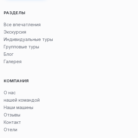
полюбуемся потрясающими видами гор.
РАЗДЕЛЫ
Мы поднимемся на гору, где построен Монумент
Все впечатления
Дружбы, откуда увидим бирюзовое озеро.
Экскурсия
Индивидуальные туры
Групповые туры
По пути мы остановимся у Травертиновой горы, по
Блог
которой течёт минеральная вода, и попробуем её
Галерея
(только весной и летом).
КОМПАНИЯ
Прибытие в Степанцминду. Почти 100 лет, до 2007
года, он был известен как Казбеги, но недавно ему
О нас
нашей командой
вернули историческое название.
Наши машины
Отзывы
Мы увидим гору Казбек — одну из самых известных
Контакт
вершин Кавказских гор (5033 м). Монастырь Святой
Отели
Троицы «Гергети» (монастырь на Казбеке), который