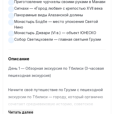
Приготовление чурчхелы своими руками в Манави
Сигнахи — «Город любви» с крепостью XVII века
Панорамные виды Алазанской долины
Монастырь Бодбе — место упокоения Святой
Нино
Монастырь Джвари (VI в.) — объект ЮНЕСКО
Собор Светицховели — главная святыня Грузии
Описание
День 1 — Обзорная экскурсия по Тбилиси (3-часовая
пешеходная экскурсия)
Начните своё путешествие по Грузии с пешеходной
экскурсии по Тбилиси — городу, который органично
сочетает средневековую историю, советское
наследие и смелую современную архитектуру.
Читать далее