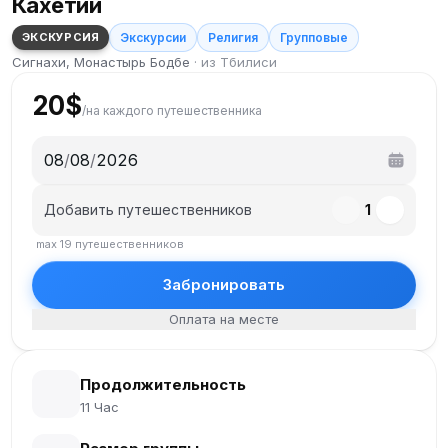
Кахетии
ЭКСКУРСИЯ
Экскурсии
Религия
Групповые
Сигнахи, Монастырь Бодбе
·
из Тбилиси
20
$
/
на каждого путешественника
08
/
08
/
2026
Добавить путешественников
1
max
19
путешественников
Забронировать
Оплата на месте
Продолжительность
11 Час