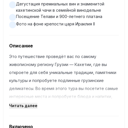
Дегустация премиальных вин и знаменитой
кахетинской чачи в семейной винодельне
Посещение Телави и 900-летнего платана
Фото на фоне крепости царя Ираклия II
Описание
Это путешествие проведёт вас по самому
живописному региону Грузии — Кахетии, где вы
откроете для себя уникальные традиции, памятники
культуры и попробуете подлинные грузинские
деликатесы. Во время этого тура вы посетите самые
интересные места и попробуете блюда и напитки,
которые стали неотъемлемой частью грузинской
Читать далее
культуры.
Включено