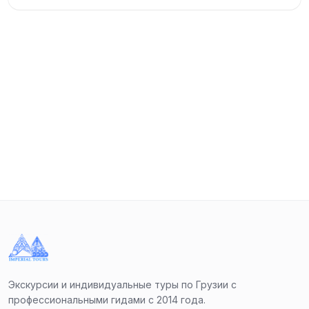
насладитесь спокойствием этого священного места.
Обзорная экскурсия по Сигнахи — Сигнахи, также
известный как «Город любви», — это маленький, но
невероятно живописный городок с узкими улочками и
захватывающими видами на Кавказские горы. Здесь
вы посетите небольшую семейную винодельню, где
попробуете премиальные вина и знаменитую
кахетинскую чачу. Это будет отличной
возможностью узнать о процессе виноделия и
попробовать лучшие напитки региона.
Телави — в этом историческом городе вы увидите
900-летний платан, одну из главных природных
достопримечательностей города. У вас также будет
Экскурсии и индивидуальные туры по Грузии с
возможность сфотографироваться на фоне крепости
профессиональными гидами с 2014 года.