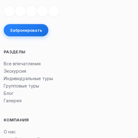
царя Ираклия II — величественного памятника
кахетинской архитектуры и истории.
Этот тур раскроет истинную душу Грузии — её
Забронировать
культуру, традиции и незабываемые вкусы.
Погрузитесь в атмосферу Кахетии, попробуйте
РАЗДЕЛЫ
аутентичные грузинские вина и сладости, узнайте о
древних ремёслах и насладитесь историческими
Все впечатления
памятниками, которые расскажут вам богатую
Экскурсия
историю региона.
Индивидуальные туры
Групповые туры
Блог
Галерея
КОМПАНИЯ
О нас