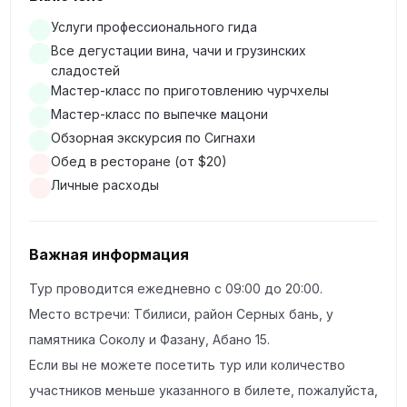
Манави — наша первая остановка, где вас ждёт
дегустация домашних вин. Здесь у вас будет
Услуги профессионального гида
Все дегустации вина, чачи и грузинских
возможность попробовать аутентичные кахетинские
сладостей
вина, изготовленные по древним традициям
Мастер-класс по приготовлению чурчхелы
местными виноделами. Виноградники региона
Мастер-класс по выпечке мацони
славятся своим уникальным климатом и почвой,
Обзорная экскурсия по Сигнахи
которые придают вину исключительный вкус. Вас
Обед в ресторане (от $20)
также научат готовить традиционную чурчхелу —
Личные расходы
грузинскую сладость из орехов и виноградного сока.
Вы сможете приготовить чурчхелу своими руками,
Важная информация
что станет отличным сувениром из поездки.
Тур проводится ежедневно с 09:00 до 20:00.
Дегустация традиционных грузинских сладостей —
Место встречи: Тбилиси, район Серных бань, у
после Манави вас ждёт дегустация двух знаменитых
памятника Соколу и Фазану, Абано 15.
грузинских сладостей: чурчхелы и пастели. Эти
Если вы не можете посетить тур или количество
лакомства, приготовленные по древним рецептам,
участников меньше указанного в билете, пожалуйста,