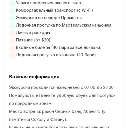
Пещера Прометея — первая остановка — пещера
Услуги профессионального гида
Комфортабельный транспорт (с Wi-Fi)
Прометея, одна из самых впечатляющих природных
Экскурсия по пещере Прометея
достопримечательностей Грузии. Расположенная
Лодочная прогулка по Мартвильским каньонам
недалеко от города Кутаиси, пещера является
Личные расходы
настоящим подземным чудом. Вы сможете
Питание (от $20)
прогуляться по пещере, полюбоваться её
Входные билеты (40 Лари за все локации)
сталактитами и сталагмитами, а также насладиться
Лодочная прогулка в каньоне (20 Лари)
живописными подземными озёрами. Экскурсия
включает изучение уникальных природных
образований и возможность прокатиться на лодке по
Важная информация
подземной реке, что создаёт поистине мистическую
Экскурсия проводится ежедневно с 07:00 до 22:00.
атмосферу.
Пожалуйста, наденьте удобную обувь для прогулок
по природным зонам.
Центр Кутаиси (15 минут) — после посещения
Место встречи: район Серных бань, Абано 15 (у
пещеры Прометея мы сделаем короткую остановку
памятника Соколу и Фазану).
в центре Кутаиси. У вас будет 15 минут, чтобы
Если вы не можете посетить экскурсию или если