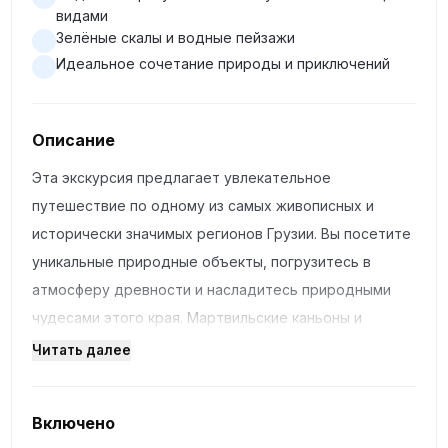
видами
Зелёные скалы и водные пейзажи
Идеальное сочетание природы и приключений
Описание
Эта экскурсия предлагает увлекательное
путешествие по одному из самых живописных и
исторически значимых регионов Грузии. Вы посетите
уникальные природные объекты, погрузитесь в
атмосферу древности и насладитесь природными
чудесами этого края. Мартвильские каньоны и
пещера Прометея — это места, которые оставят у
Читать далее
вас незабываемые впечатления и удивительные
фотографии.
Включено