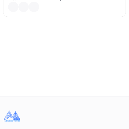
подарит массу эмоций от исследования пещер и
каньонов и позволит почувствовать истинную силу и
красоту природных чудес Грузии.