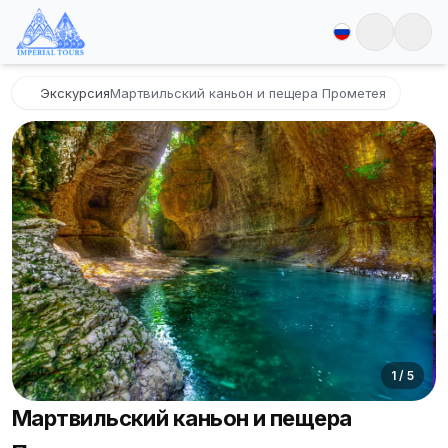
Экскурсия
Мартвильский каньон и пещера Прометея
1
/
5
Мартвильский каньон и пещера