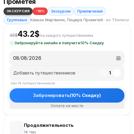
Прометея
ЭКСКУРСИЯ
-
10
%
Экскурсии
Приключения
Каньон Мартвили, Пещера Прометей
·
из Тбилиси
Групповые
43.2
$
48
$
/
на каждого путешественника
Забронируйте онлайн и получите
10
%
Cкидку
08
/
08
/
2026
Добавить путешественников
1
max
19
путешественников
Забронировать
(
10
%
Cкидку
)
Оплата на месте
Продолжительность
14 Час