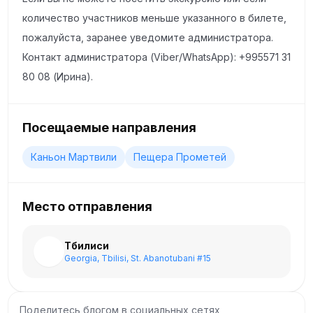
прогуляться по улицам города, сфотографироваться
количество участников меньше указанного в билете,
или проникнуться атмосферой одного из старейших
пожалуйста, заранее уведомите администратора.
городов Грузии.
Контакт администратора (Viber/WhatsApp): +995571 31
80 08 (Ирина).
Мартвильские каньоны — финальной остановкой
экскурсии станут Мартвильские каньоны. Это
невероятное природное образование с кристально
Посещаемые направления
чистой водой и живописными водопадами. Во время
Каньон Мартвили
Пещера Прометей
прогулки по каньону вы сможете насладиться
захватывающими видами и совершить лодочную
прогулку по реке, которая откроет вам лучший
Место отправления
ракурс каньона. Водопады, водные пейзажи и
зелёные скалы сделают эту часть путешествия
Тбилиси
Georgia, Tbilisi, St. Abanotubani #15
поистине незабываемой.
Эта экскурсия откроет тайны природы Грузии,
Поделитесь блогом в социальных сетях