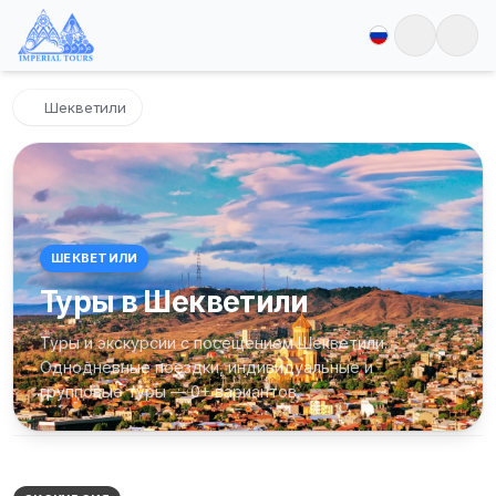
Шекветили
ШЕКВЕТИЛИ
Туры в Шекветили
Туры и экскурсии с посещением Шекветили.
Однодневные поездки, индивидуальные и
групповые туры — 0+ вариантов.