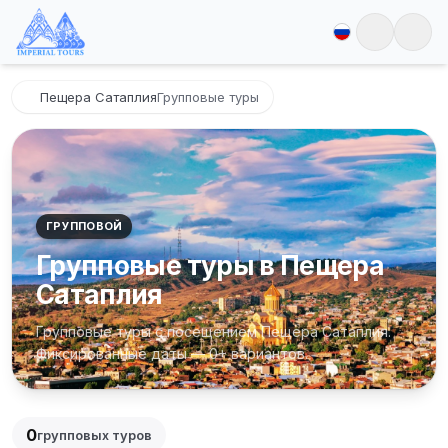
Пещера Сатаплия
Групповые туры
ГРУППОВОЙ
Групповые туры в Пещера
Сатаплия
Групповые туры с посещением Пещера Сатаплия.
Фиксированные даты — 0+ вариантов.
0
групповых туров