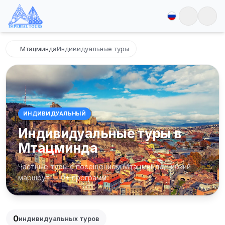
Мтацминда
Индивидуальные туры
ИНДИВИДУАЛЬНЫЙ
Индивидуальные туры в
Мтацминда
Частные туры с посещением Мтацминда. Гибкий
маршрут — 0+ программ.
0
индивидуальных туров