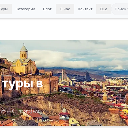
Туры
Категории
Блог
О нас
Контакт
Ещё
туры в
рут — 0+ программ.