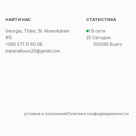
НАЙТИ НАС
СТАТИСТИКА
Georgia, Tbilisi, St. Abanotubani
1
В сети
#15
25
Сегодня
+995 571 31 80 08
300395
Всего
imperialtours20@gmail.com
условия и положения
Политика конфиденциальности